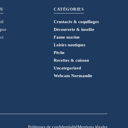
U
CATÉGORIES
il
Crustacés & coquillages
opos
Découverte & insolite
ct
Faune marine
Loisirs nautiques
Pêche
Recettes & cuisson
Uncategorized
Webcam Normandie
Politiques de confidentialité
Mentions légales