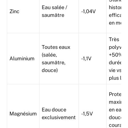
Eau salée /
historiq
Zinc
-1,04V
saumâtre
efficac
en mer
Très
Toutes eaux
polyvale
(salée,
+50% d
Aluminium
-1,1V
saumâtre,
durée d
douce)
vie vs zi
plus lég
Protect
maxima
Eau douce
en eau
Magnésium
-1,5V
exclusivement
douce,
courant